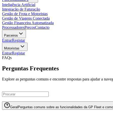
Inteligência Artificial
Integração de Faturação
Gestão de Frota e Motoristas
Gestão de Viagens Conectada
Gestão Financeira Automatizada
Processadores
Preços
Contacto
Parceiros
Entrar
Registar
Motoristas
Entrar
Registar
FAQs
Perguntas Frequentes
Explore as perguntas comuns e encontre respostas para ajudar a naveg
Geral
Perguntas comuns sobre as funcionalidades da GP Fleet e como