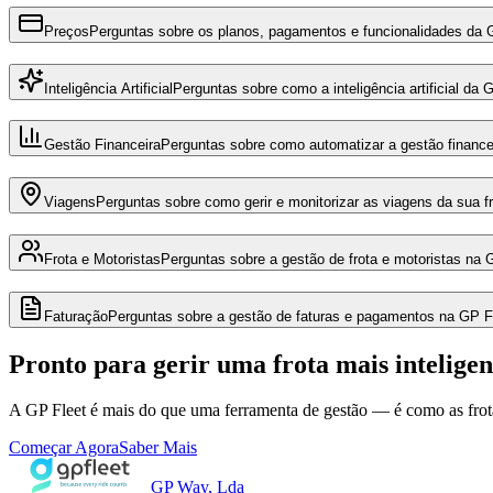
Preços
Perguntas sobre os planos, pagamentos e funcionalidades da 
Inteligência Artificial
Perguntas sobre como a inteligência artificial da 
Gestão Financeira
Perguntas sobre como automatizar a gestão financei
Viagens
Perguntas sobre como gerir e monitorizar as viagens da sua fr
Frota e Motoristas
Perguntas sobre a gestão de frota e motoristas na 
Faturação
Perguntas sobre a gestão de faturas e pagamentos na GP F
Pronto para gerir uma frota mais inteligen
A GP Fleet é mais do que uma ferramenta de gestão — é como as frota
Começar Agora
Saber Mais
GP Way, Lda